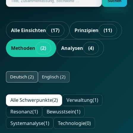
Suchen
Alle Einsichten
(17)
Prinzipien
(11)
Methoden
(2)
Analysen
(4)
Deutsch (2)
Englisch (2)
Alle Schwerpunkte
(2)
Verwaltung
(1)
Resonanz
(1)
Bewusstsein
(1)
Systemanalyse
(1)
Technologie
(0)