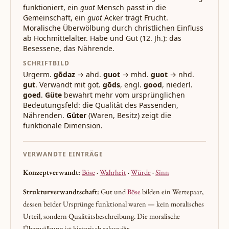
funktioniert, ein
guot
Mensch passt in die
Gemeinschaft, ein
guot
Acker trägt Frucht.
Moralische Überwölbung durch christlichen Einfluss
ab Hochmittelalter. Habe und Gut (12. Jh.): das
Besessene, das Nährende.
SCHRIFTBILD
Urgerm.
gōdaz
→ ahd.
guot
→ mhd.
guot
→ nhd.
gut
. Verwandt mit got.
gōds
, engl.
good
, niederl.
goed
.
Güte
bewahrt mehr vom ursprünglichen
Bedeutungsfeld: die Qualität des Passenden,
Nährenden.
Güter
(Waren, Besitz) zeigt die
funktionale Dimension.
VERWANDTE EINTRÄGE
Konzeptverwandt:
Böse
·
Wahrheit
·
Würde
·
Sinn
Strukturverwandtschaft:
Gut und
Böse
bilden ein Wertepaar,
dessen beider Ursprünge funktional waren — kein moralisches
Urteil, sondern Qualitätsbeschreibung. Die moralische
Überwölbung ist historisch sekundär.