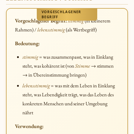
VORGESCHLAGENER
BEGRIFF
Vorgeschlagener Begriff:
stimmig
(in kleinerem
Rahmen) /
lebensstimmig
(als Wertbegriff)
Bedeutung:
stimmig
= was zusammenpasst, was in Einklang
steht, was kohärent ist (von
Stimme
→ stimmen
→ in Übereinstimmung bringen)
lebensstimmig
= was mit dem Leben in Einklang
steht, was Lebendigkeit trägt, was das Leben des
konkreten Menschen und seiner Umgebung
nährt
Verwendung: