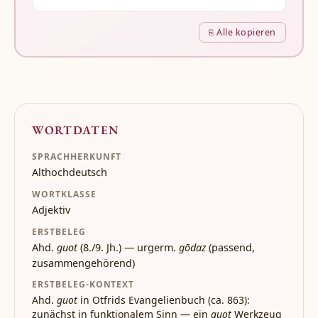
⎘ Alle kopieren
WORTDATEN
SPRACHHERKUNFT
Althochdeutsch
WORTKLASSE
Adjektiv
ERSTBELEG
Ahd.
guot
(8./9. Jh.) — urgerm.
gōdaz
(passend,
zusammengehörend)
ERSTBELEG-KONTEXT
Ahd.
guot
in Otfrids Evangelienbuch (ca. 863):
zunächst in funktionalem Sinn — ein
guot
Werkzeug