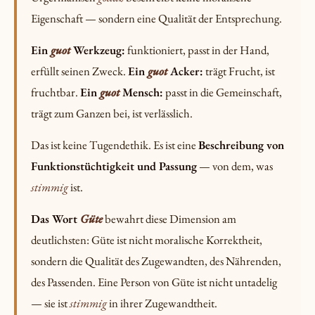
Eigenschaft — sondern eine Qualität der Entsprechung.
Ein
guot
Werkzeug:
funktioniert, passt in der Hand,
erfüllt seinen Zweck.
Ein
guot
Acker:
trägt Frucht, ist
fruchtbar.
Ein
guot
Mensch:
passt in die Gemeinschaft,
trägt zum Ganzen bei, ist verlässlich.
Das ist keine Tugendethik. Es ist eine
Beschreibung von
Funktionstüchtigkeit und Passung
— von dem, was
stimmig
ist.
Das Wort
Güte
bewahrt diese Dimension am
deutlichsten: Güte ist nicht moralische Korrektheit,
sondern die Qualität des Zugewandten, des Nährenden,
des Passenden. Eine Person von Güte ist nicht untadelig
— sie ist
stimmig
in ihrer Zugewandtheit.