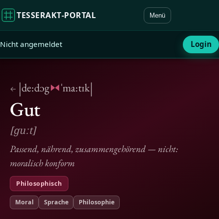
TESSERAKT‑PORTAL
Menü
Nicht angemeldet
Login
|
|
de:dɔg
ˈma:tɪk
←
Gut
[ɡuːt]
Passend, nährend, zusammengehörend — nicht:
moralisch konform
Philosophisch
Moral
Sprache
Philosophie