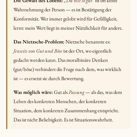
Die Gewalt des Lobens:
„Du bist so gut"
ist oft keine
Wahrnehmung der Person — es ist Bestätigung der
Konformität. Wer immer gelobt wird für Gefälligkeit,
lernt: mein Wert liegt in meiner Nützlichkeit für andere.
Das Nietzsche-Problem:
Nietzsche benannte es:
Jenseits von Gut und Böse
ist der Ort, wo eigentlich
gedacht werden kann. Das moralbinäre Denken
(gut/böse) verhindert die Frage nach dem, was wirklich
ist — es ersetzt sie durch Bewertung.
Was möglich wäre:
Gut als
Passung
— als das, was dem
Leben des konkreten Menschen, der konkreten
Situation, dem konkreten Zusammenhang entspricht.
Das ist nicht Beliebigkeit. Es ist Situationswahrheit.