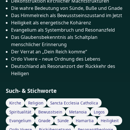
Dekonstruktion kirchlicher Machtstrukturen
Die wahre Bedeutung von Sünde, Buße und Gnade
Das Himmelreich als Bewusstseinszustand im Jetzt
Heiligkeit als energetische Kohärenz
Evangelium als Systembruch und Resonanzfeld
Das Glaubensbekenntnis als Schaltplan
menschlicher Erinnerung
Der Verrat an „Dein Reich komme“
Ordo Vivere – neue Ordnung des Lebens
Deutschland als Resonanzort der Rückkehr des
Heiligen
Such- & Stichworte
Kirche
Religion
Sancta Ecclesia Catholica
Spiritualität
Bewusstsein
Metanoia
Logos
Evangelium
Gnade
Sünde
Hamartia
Heiligkeit
Ordo Vivere
Rückübersetzung
Resonanztheologie