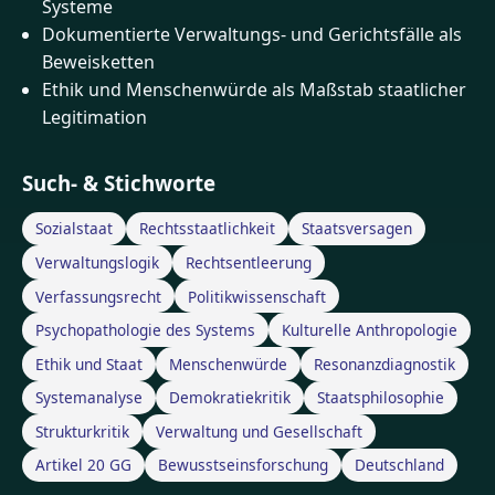
Systeme
Dokumentierte Verwaltungs- und Gerichtsfälle als
Beweisketten
Ethik und Menschenwürde als Maßstab staatlicher
Legitimation
Such- & Stichworte
Sozialstaat
Rechtsstaatlichkeit
Staatsversagen
Verwaltungslogik
Rechtsentleerung
Verfassungsrecht
Politikwissenschaft
Psychopathologie des Systems
Kulturelle Anthropologie
Ethik und Staat
Menschenwürde
Resonanzdiagnostik
Systemanalyse
Demokratiekritik
Staatsphilosophie
Strukturkritik
Verwaltung und Gesellschaft
Artikel 20 GG
Bewusstseinsforschung
Deutschland