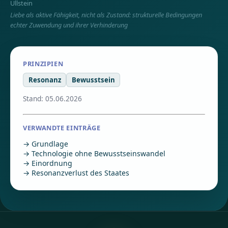
Ullstein
Liebe als aktive Fähigkeit, nicht als Zustand: strukturelle Bedingungen
echter Zuwendung und ihrer Verhinderung
PRINZIPIEN
Resonanz
Bewusstsein
Stand: 05.06.2026
VERWANDTE EINTRÄGE
→ Grundlage
→ Technologie ohne Bewusstseinswandel
→ Einordnung
→ Resonanzverlust des Staates