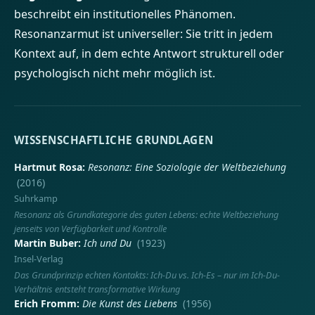
beschreibt ein institutionelles Phänomen.
Resonanzarmut ist universeller: Sie tritt in jedem
Kontext auf, in dem echte Antwort strukturell oder
psychologisch nicht mehr möglich ist.
WISSENSCHAFTLICHE GRUNDLAGEN
Hartmut Rosa
Resonanz: Eine Soziologie der Weltbeziehung
(2016)
Suhrkamp
Resonanz als Grundkategorie des guten Lebens: echte Weltbeziehung
jenseits von Verfügbarkeit und Kontrolle
Martin Buber
Ich und Du
(1923)
Insel-Verlag
Das Grundprinzip echten Kontakts: Ich-Du vs. Ich-Es – nur im Ich-Du-
Verhältnis entsteht transformative Wirkung
Erich Fromm
Die Kunst des Liebens
(1956)