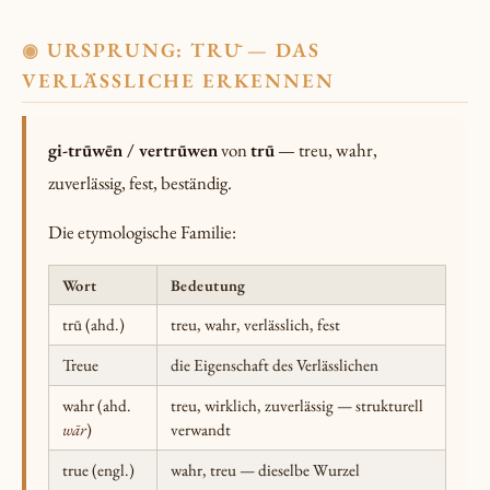
URSPRUNG: TRŪ — DAS
◉
VERLÄSSLICHE ERKENNEN
gi-trūwēn / vertrūwen
von
trū
— treu, wahr,
zuverlässig, fest, beständig.
Die etymologische Familie:
Wort
Bedeutung
trū (ahd.)
treu, wahr, verlässlich, fest
Treue
die Eigenschaft des Verlässlichen
wahr (ahd.
treu, wirklich, zuverlässig — strukturell
wār
)
verwandt
true (engl.)
wahr, treu — dieselbe Wurzel