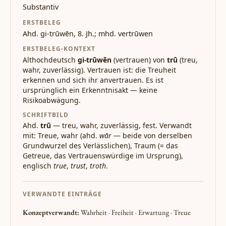
Substantiv
ERSTBELEG
Ahd. gi-trūwēn, 8. Jh.; mhd. vertrūwen
ERSTBELEG-KONTEXT
Althochdeutsch
gi-trūwēn
(vertrauen) von
trū
(treu,
wahr, zuverlässig). Vertrauen ist: die Treuheit
erkennen und sich ihr anvertrauen. Es ist
ursprünglich ein Erkenntnisakt — keine
Risikoabwägung.
SCHRIFTBILD
Ahd.
trū
— treu, wahr, zuverlässig, fest. Verwandt
mit: Treue, wahr (ahd.
wār
— beide von derselben
Grundwurzel des Verlässlichen), Traum (= das
Getreue, das Vertrauenswürdige im Ursprung),
englisch
true
,
trust
,
troth
.
VERWANDTE EINTRÄGE
Konzeptverwandt:
Wahrheit · Freiheit · Erwartung · Treue