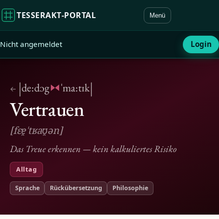
TESSERAKT‑PORTAL
Menü
Nicht angemeldet
Login
|
|
de:dɔg
ˈma:tɪk
←
Vertrauen
[fɛɐ̯ˈtʁaʊ̯ən]
Das Treue erkennen — kein kalkuliertes Risiko
Alltag
Sprache
Rückübersetzung
Philosophie