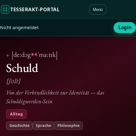
TESSERAKT‑PORTAL
Menü
Nicht angemeldet
Login
|
|
de:dɔg
ˈma:tɪk
←
Schuld
[ʃʊlt]
Von der Verbindlichkeit zur Identität — das
Schuldigwerden-Sein
Alltag
Geschichte
Sprache
Philosophie