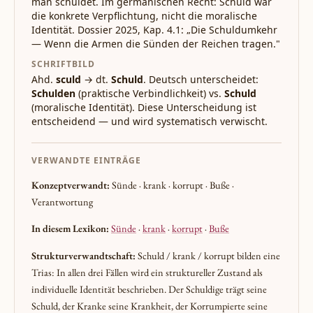
man schuldet. Im germanischen Recht: Schuld war
die konkrete Verpflichtung, nicht die moralische
Identität. Dossier 2025, Kap. 4.1: „Die Schuldumkehr
— Wenn die Armen die Sünden der Reichen tragen."
SCHRIFTBILD
Ahd.
sculd
→ dt.
Schuld
. Deutsch unterscheidet:
Schulden
(praktische Verbindlichkeit) vs.
Schuld
(moralische Identität). Diese Unterscheidung ist
entscheidend — und wird systematisch verwischt.
VERWANDTE EINTRÄGE
Konzeptverwandt:
Sünde · krank · korrupt · Buße ·
Verantwortung
In diesem Lexikon:
Sünde
·
krank
·
korrupt
·
Buße
Strukturverwandtschaft:
Schuld / krank / korrupt bilden eine
Trias: In allen drei Fällen wird ein struktureller Zustand als
individuelle Identität beschrieben. Der Schuldige trägt seine
Schuld, der Kranke seine Krankheit, der Korrumpierte seine