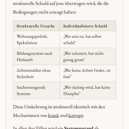
strukturelle Schuld auf jene übertragen wird, die die
Bedingungen nicht erzeugt haben:
Strukturelle Ursache
Individualisierte Schuld
Wohnungspolitik,
„Wer arm ist, hat selbst
Spekulation
schuld"
Bildungssystem nach
„Wer scheitert, hat nicht
Herkunft
genug getan"
Arbeitsmärkte ohne
„Wer keine Arbeit findet, ist
Sicherheit
faul"
Suchterzeugende
„Wer süchtig wird, hat keine
Systeme
Disziplin"
Diese Umkehrung ist strukturell identisch mit den
Mechanismen von
krank
und
korrupt
:
In allen drei Fällen wird ein
Systemzustand
als