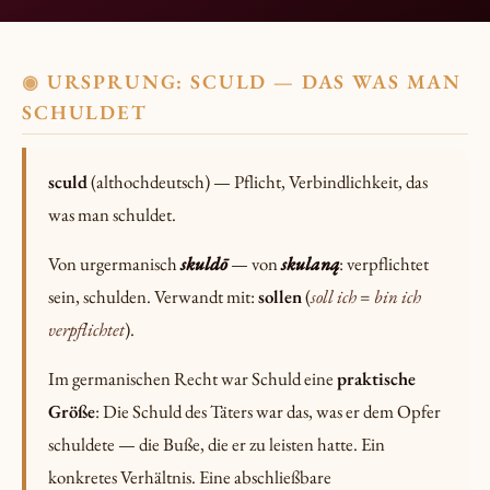
URSPRUNG: SCULD — DAS WAS MAN
◉
SCHULDET
sculd
(althochdeutsch) — Pflicht, Verbindlichkeit, das
was man schuldet.
Von urgermanisch
skuldō
— von
skulaną
: verpflichtet
sein, schulden. Verwandt mit:
sollen
(
soll ich
=
bin ich
verpflichtet
).
Im germanischen Recht war Schuld eine
praktische
Größe
: Die Schuld des Täters war das, was er dem Opfer
schuldete — die Buße, die er zu leisten hatte. Ein
konkretes Verhältnis. Eine abschließbare