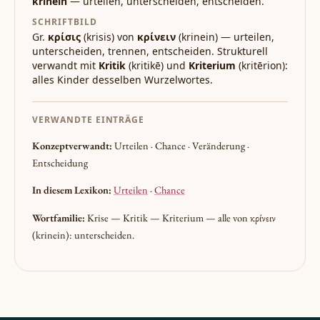
krinein
— urteilen, unterscheiden, entscheiden.
SCHRIFTBILD
Gr.
κρίσις
(krisis) von
κρίνειν
(krinein) — urteilen,
unterscheiden, trennen, entscheiden. Strukturell
verwandt mit
Kritik
(kritikē) und
Kriterium
(kritērion):
alles Kinder desselben Wurzelwortes.
VERWANDTE EINTRÄGE
Konzeptverwandt:
Urteilen · Chance · Veränderung ·
Entscheidung
In diesem Lexikon:
Urteilen
·
Chance
Wortfamilie:
Krise — Kritik — Kriterium — alle von κρίνειν
(krinein): unterscheiden.