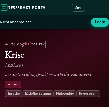
TESSERAKT‑PORTAL
Menü
Nicht angemeldet
Login
|
|
de:dɔg
ˈma:tɪk
←
Krise
[ˈkʁiːzə]
Der Entscheidungspunkt — nicht die Katastrophe
Alltag
Sprache
Rückübersetzung
Philosophie
Bewusstsein